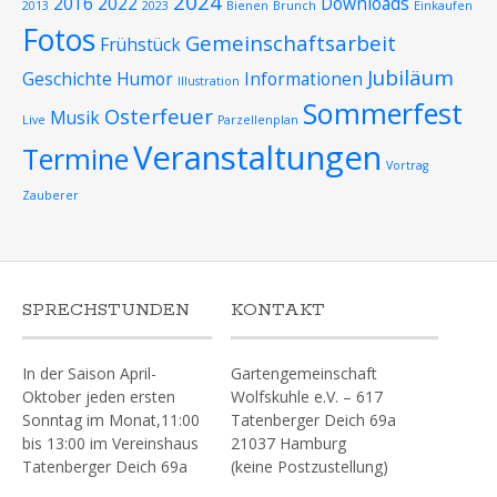
2024
2016
2022
Downloads
2013
2023
Bienen
Brunch
Einkaufen
Fotos
Gemeinschaftsarbeit
Frühstück
Jubiläum
Geschichte
Humor
Informationen
Illustration
Sommerfest
Osterfeuer
Musik
Live
Parzellenplan
Veranstaltungen
Termine
Vortrag
Zauberer
SPRECHSTUNDEN
KONTAKT
In der Saison April-
Gartengemeinschaft
Oktober jeden ersten
Wolfskuhle e.V. – 617
Sonntag im Monat,11:00
Tatenberger Deich 69a
bis 13:00 im Vereinshaus
21037 Hamburg
Tatenberger Deich 69a
(keine Postzustellung)