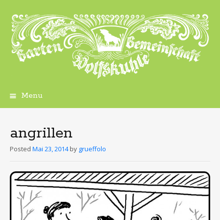
Menu
Skip
to
content
angrillen
Posted
Mai 23, 2014
by
grueffolo