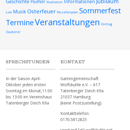
Jubiläum
Geschichte
Humor
Informationen
Illustration
Sommerfest
Osterfeuer
Musik
Live
Parzellenplan
Veranstaltungen
Termine
Vortrag
Zauberer
SPRECHSTUNDEN
KONTAKT
In der Saison April-
Gartengemeinschaft
Oktober jeden ersten
Wolfskuhle e.V. – 617
Sonntag im Monat,11:00
Tatenberger Deich 69a
bis 13:00 im Vereinshaus
21037 Hamburg
Tatenberger Deich 69a
(keine Postzustellung)
Kontakttelefon:
0170.5812825
vorstand [at] wolfskuhle.net