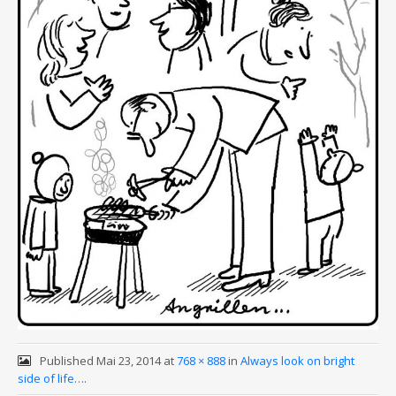
Published
Mai 23, 2014
at
768 × 888
in
Always look on bright
side of life…
.