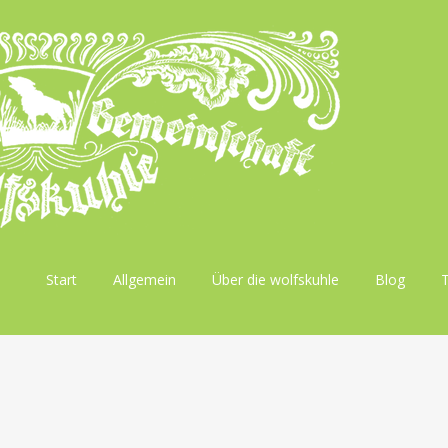
Skip
Start
Allgemein
Über die wolfskuhle
Blog
to
content