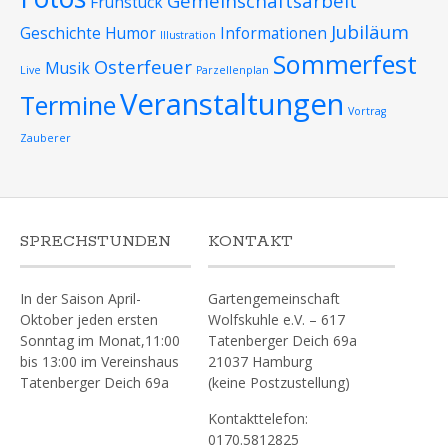
Gemeinschaftsarbeit
Frühstück
Jubiläum
Geschichte
Humor
Informationen
Illustration
Sommerfest
Osterfeuer
Musik
Live
Parzellenplan
Veranstaltungen
Termine
Vortrag
Zauberer
SPRECHSTUNDEN
KONTAKT
In der Saison April-
Gartengemeinschaft
Oktober jeden ersten
Wolfskuhle e.V. – 617
Sonntag im Monat,11:00
Tatenberger Deich 69a
bis 13:00 im Vereinshaus
21037 Hamburg
Tatenberger Deich 69a
(keine Postzustellung)
Kontakttelefon:
0170.5812825