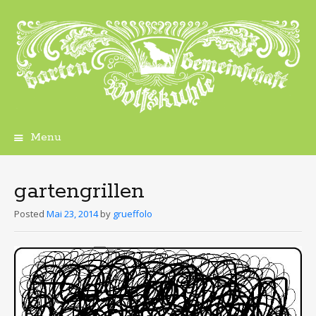
Menu
Skip
to
content
gartengrillen
Posted
Mai 23, 2014
by
grueffolo