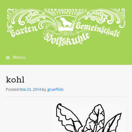
Menu
Skip
to
content
kohl
Posted
Mai 23, 2014
by
grueffolo