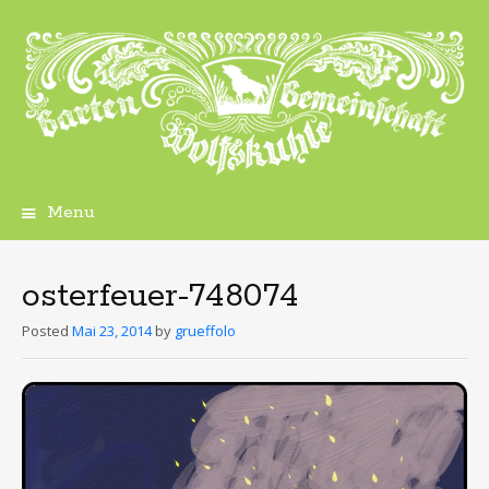
Menu
Skip
to
content
osterfeuer-748074
Posted
Mai 23, 2014
by
grueffolo