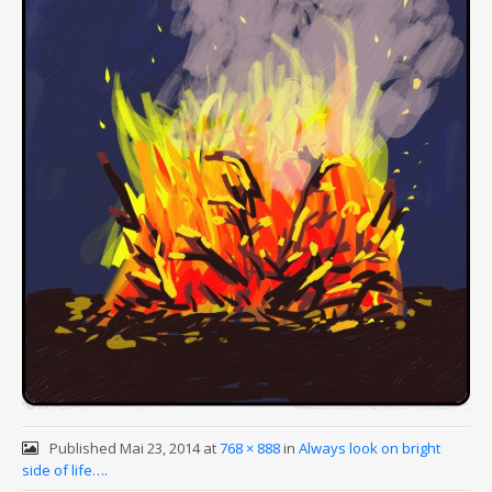
Published
Mai 23, 2014
at
768 × 888
in
Always look on bright
side of life…
.