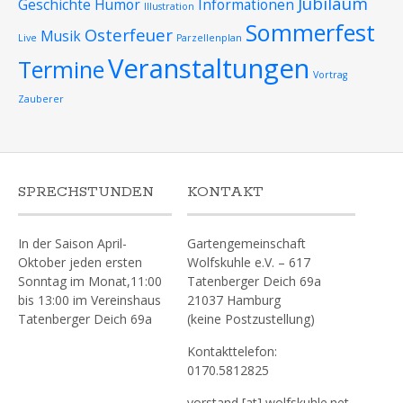
Jubiläum
Geschichte
Humor
Informationen
Illustration
Sommerfest
Osterfeuer
Musik
Live
Parzellenplan
Veranstaltungen
Termine
Vortrag
Zauberer
SPRECHSTUNDEN
KONTAKT
In der Saison April-
Gartengemeinschaft
Oktober jeden ersten
Wolfskuhle e.V. – 617
Sonntag im Monat,11:00
Tatenberger Deich 69a
bis 13:00 im Vereinshaus
21037 Hamburg
Tatenberger Deich 69a
(keine Postzustellung)
Kontakttelefon:
0170.5812825
vorstand [at] wolfskuhle.net